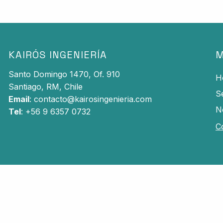
KAIRÓS INGENIERÍA
M
Santo Domingo 1470, Of. 910
H
Santiago,
RM, Chile
S
Email
:
contacto@kairosingenieria.com
N
Tel
: +56 9 6357 0732
C