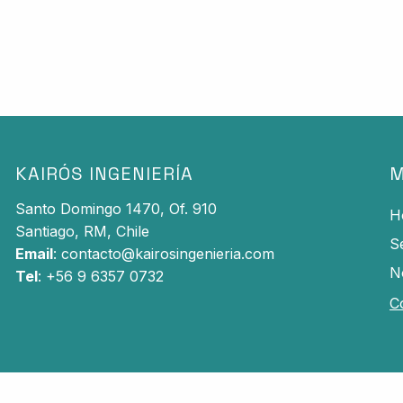
KAIRÓS INGENIERÍA
M
Santo Domingo 1470, Of. 910
H
Santiago,
RM, Chile
S
Email
:
contacto@kairosingenieria.com
N
Tel
: +56 9 6357 0732
C